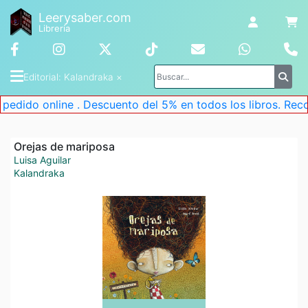
Leerysaber.com
Librería
Editorial
: 
Kalandraka
 ×
online . Descuento del 5% en todos los libros. Recoge tu p
Orejas de mariposa
Luisa Aguilar
Kalandraka