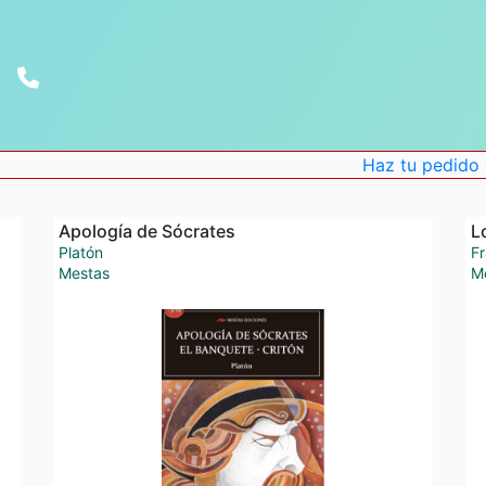
Haz tu pedido online .
Apología de Sócrates
L
Platón
F
Mestas
M