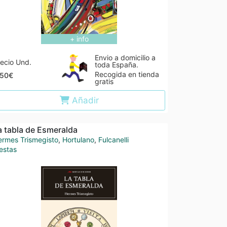
+ info
Envio a domicilio a
ecio Und.
toda España.
Recogida en tienda
,50€
gratis
Añadir
a tabla de Esmeralda
ermes Trismegisto
,
Hortulano
,
Fulcanelli
estas