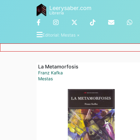
Leerysaber.com
Librería
Editorial
: 
Mestas
 ×
La Metamorfosis
Franz Kafka
Mestas