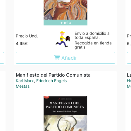
+ info
Envio a domicilio a
Precio Und.
Pr
toda España.
a
Recogida en tienda
4,95€
6
gratis
Añadir
Manifiesto del Partido Comunista
L
Karl Marx
,
Friedrich Engels
H
Mestas
M