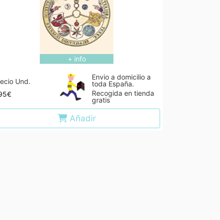
+ info
Envio a domicilio a
ecio Und.
toda España.
Recogida en tienda
,95€
gratis
Añadir