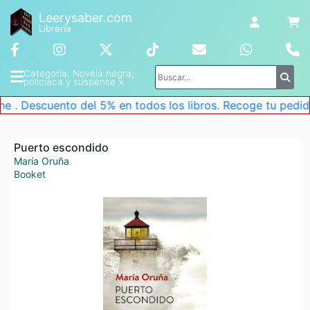
Leerysaber.com
Librería
Categoría
: 
Novela negra, 
policiaca y suspense
 ×
ento del 5% en todos los libros. Recoge tu pedido en la ti
Puerto escondido
María Oruña
Booket