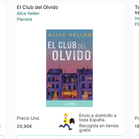
El Club del Olvido
T
s
Alice Kellen
In
Planeta
Pl
+ info
Envio a domicilio a
Precio Und.
Pr
toda España.
a
Recogida en tienda
20,90€
1
gratis