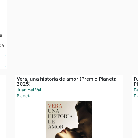
a
da
Vera, una historia de amor (Premio Planeta
F
2025)
P
Juan del Val
Be
Planeta
Pl