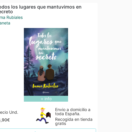
odos los lugares que mantuvimos en
ecreto
ma Rubiales
aneta
+ info
Envio a domicilio a
ecio Und.
toda España.
Recogida en tienda
8,90€
gratis