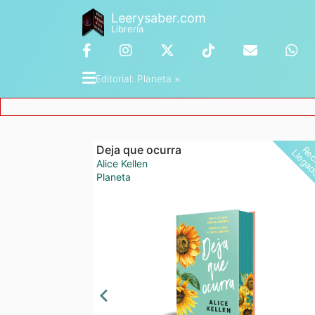
Leerysaber.com
Librería
Editorial
: 
Planeta
 ×
Deja que ocurra
Alice Kellen
Planeta