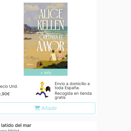
+ info
Envio a domicilio a
ecio Und.
toda España.
Recogida en tienda
9,90€
gratis
Añadir
l latido del mar
rge Molist