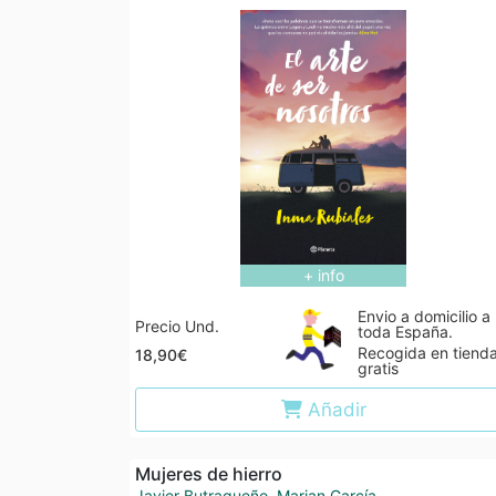
+ info
Envio a domicilio a
Precio Und.
toda España.
Recogida en tiend
18,90€
gratis
Añadir
Mujeres de hierro
Javier Butragueño
,
Marian García