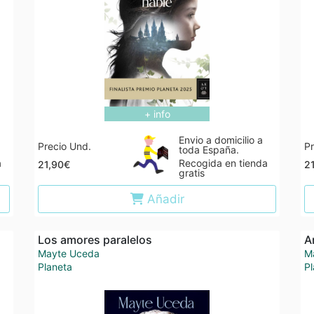
+ info
Envio a domicilio a
Precio Und.
Pr
toda España.
a
Recogida en tienda
21,90€
2
gratis
Añadir
Los amores paralelos
A
Mayte Uceda
Ma
Planeta
Pl