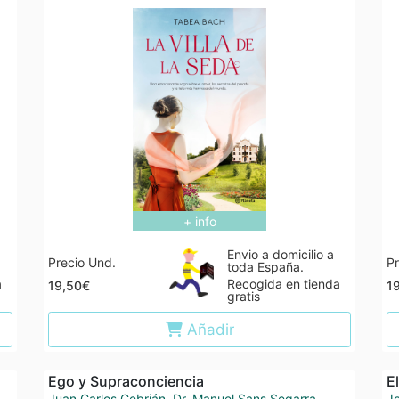
+ info
Envio a domicilio a
Precio Und.
Pr
toda España.
a
Recogida en tienda
19,50€
1
gratis
Añadir
Ego y Supraconciencia
E
Juan Carlos Cebrián
,
Dr. Manuel Sans Segarra
Jo