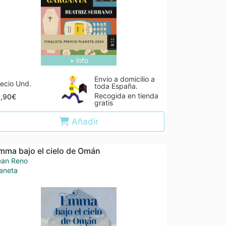
+ info
Envio a domicilio a
ecio Und.
toda España.
Recogida en tienda
1,90€
gratis
Añadir
mma bajo el cielo de Omán
ean Reno
aneta