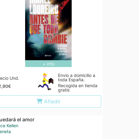
+ info
Envio a domicilio a
ecio Und.
toda España.
Recogida en tienda
2,90€
gratis
Añadir
uedará el amor
ice Kellen
aneta