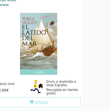
aneta
+ info
Envio a domicilio a
ecio Und.
toda España.
Recogida en tienda
2,90€
gratis
Añadir