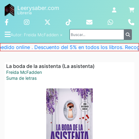
Leerysaber.com
Librería
Autor
: 
Freida McFadden
 ×
ine . Descuento del 5% en todos los libros. Recoge tu pedi
La boda de la asistenta (La asistenta)
Freida McFadden
Suma de letras