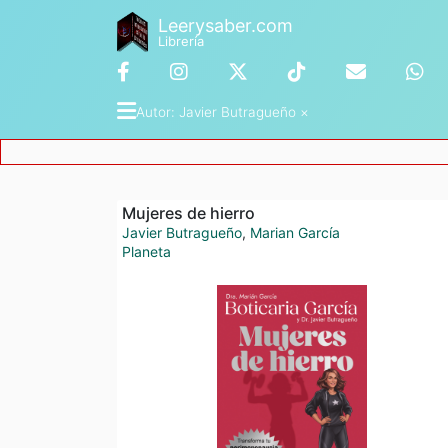
Leerysaber.com
Librería
Autor
: 
Javier Butragueño
 ×
Mujeres de hierro
Javier Butragueño
,
Marian García
Planeta