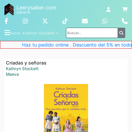
Leerysaber.com
Librería
Autor
: 
Kathryn Stockett
 ×
Haz tu pedido online . Descuento del 5% en todos 
Criadas y señoras
Kathryn Stockett
Maeva