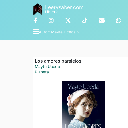
Leerysaber.com
Librería
Autor
: 
Mayte Uceda
 ×
Los amores paralelos
Mayte Uceda
Planeta