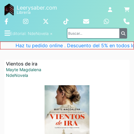
Leerysaber.com
Librería
Editorial
: 
NdeNovela
 ×
Haz tu pedido online . Descuento del 5% en todos los 
Vientos de ira
Mayte Magdalena
NdeNovela