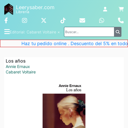
Leerysaber.com
Librería
Editorial
: 
Cabaret Voltaire
 ×
Haz tu pedido online . Descuento del 5% en todos 
Los años
Annie Ernaux
Cabaret Voltaire