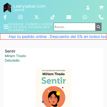
Leerysaber.com
Librería
Categoría
: 
Cuidado y crianza 
de los niños: consejos para 
los padres
 ×
Haz tu pedido online . Descuento del 5% en todos los li
Sentir
Míriam Tirado
Debolsillo