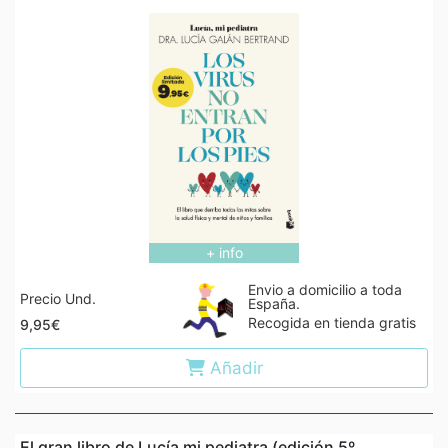
+ info
Envio a domicilio a toda
Precio Und.
España.
Recogida en tienda gratis
9,95€
Añadir
El gran libro de Lucía mi pediatra (edición 5º