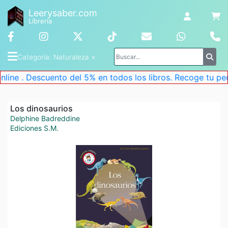
Leerysaber.com
Librería
Categoría
: 
Naturaleza
 ×
uento del 5% en todos los libros. Recoge tu pedido en la t
Los dinosaurios
Delphine Badreddine
Ediciones S.M.