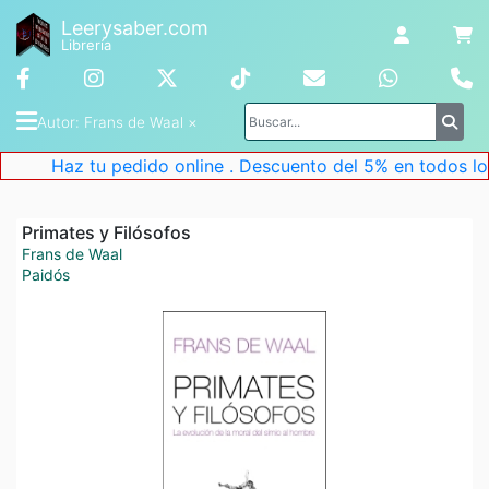
Leerysaber.com
Librería
Autor
: 
Frans de Waal
 ×
Haz tu pedido online . Descuento del 5% en todos los l
Primates y Filósofos
Frans de Waal
Paidós