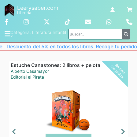
Leerysaber.com
Librería
Categoría
: 
Literatura Infantil
×
 del 5% en todos los libros. Recoge tu pedido en la tienda
Estuche Canastones: 2 libros + pelota
R
c
i
é
n
l
e
g
a
d
o
s
e
L
Alberto Casamayor
Editorial el Pirata