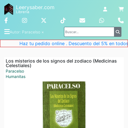
Leerysaber.com
Librería
Autor
: 
Paracelso
 ×
Haz tu pedido online . Descuento del 5% en todos l
Los misterios de los signos del zodiaco (Medicinas
Celestiales)
Paracelso
Humanitas