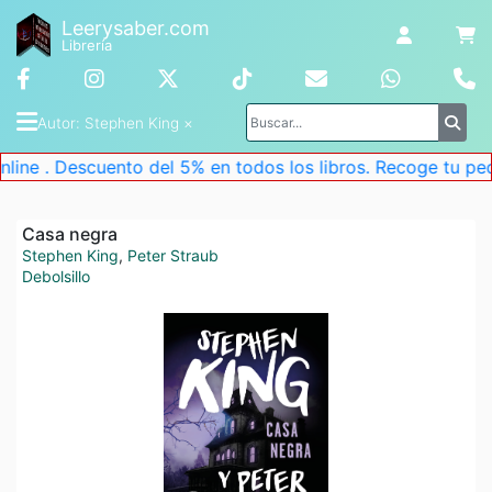
Leerysaber.com
Librería
Autor
: 
Stephen King
 ×
ento del 5% en todos los libros. Recoge tu pedido en la ti
Casa negra
Stephen King
,
Peter Straub
Debolsillo