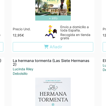
+ info
Envio a domicilio a
Precio Und.
Pr
toda España.
a
Recogida en tienda
12,95€
1
gratis
Añadir
)
La hermana tormenta (Las Siete Hermanas
E
2)
Lu
Lucinda Riley
De
Debolsillo