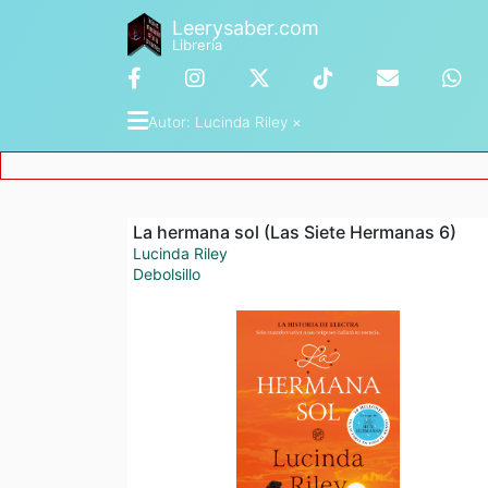
Leerysaber.com
Librería
Autor
: 
Lucinda Riley
 ×
La hermana sol (Las Siete Hermanas 6)
Lucinda Riley
Debolsillo