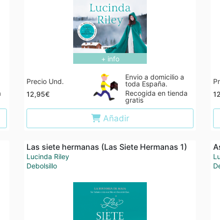
+ info
Envio a domicilio a
Precio Und.
Pr
toda España.
a
Recogida en tienda
12,95€
1
gratis
Añadir
Las siete hermanas (Las Siete Hermanas 1)
A
Lucinda Riley
Lu
Debolsillo
De