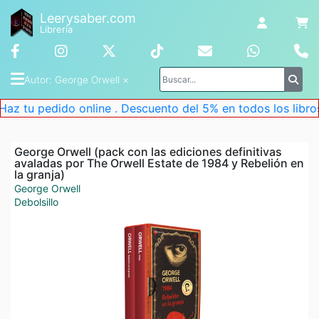
Leerysaber.com
Librería
Autor
: 
George Orwell
 ×
u pedido online . Descuento del 5% en todos los libros. Re
George Orwell (pack con las ediciones definitivas
avaladas por The Orwell Estate de 1984 y Rebelión en
la granja)
George Orwell
Debolsillo