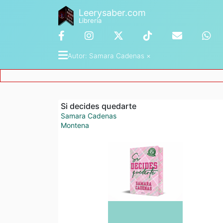
Leerysaber.com
Librería
Autor
: 
Samara Cadenas
 ×
Si decides quedarte
Samara Cadenas
Montena