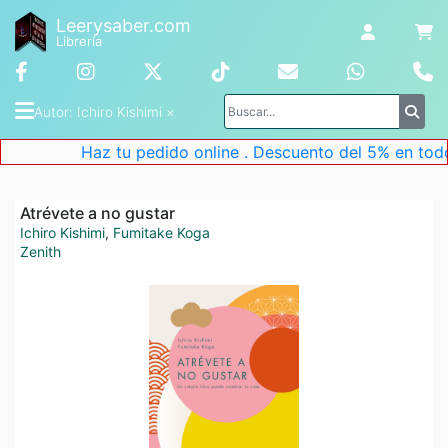
Leerysaber.com
Librería
Autor
: 
Ichiro Kishimi
 ×
Haz tu pedido online . Descuento del 5% en todos
Atrévete a no gustar
Ichiro Kishimi
,
Fumitake Koga
Zenith