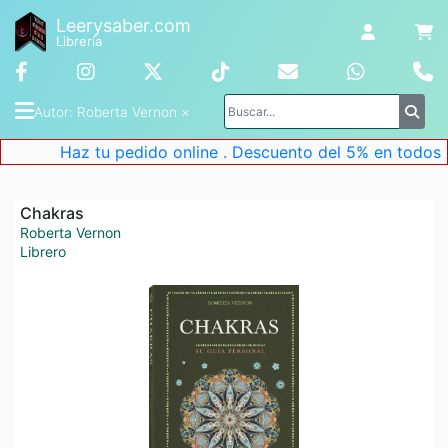
Leerysaber.com
Librería
Autor
: 
Roberta Vernon
 ×
Haz tu pedido online . Descuento del 5% en todos lo
Chakras
Roberta Vernon
Librero