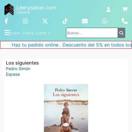
Leerysaber.com
Librería
Autor
: 
Pedro Simón
 ×
Haz tu pedido online . Descuento del 5% en todos los li
Los siguientes
Pedro Simón
Espasa