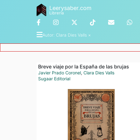
Leerysaber.com
Librería
Autor
: 
Clara Dies Valls
 ×
Breve viaje por la España de las brujas
Javier Prado Coronel
,
Clara Dies Valls
Sugaar Editorial