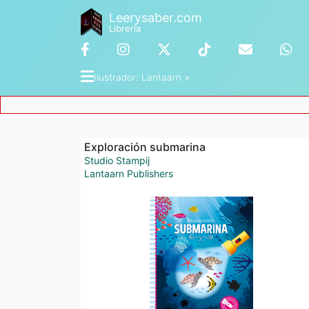
Leerysaber.com
Librería
Ilustrador
: 
Lantaarn
 ×
Exploración submarina
Studio Stampij
Lantaarn Publishers