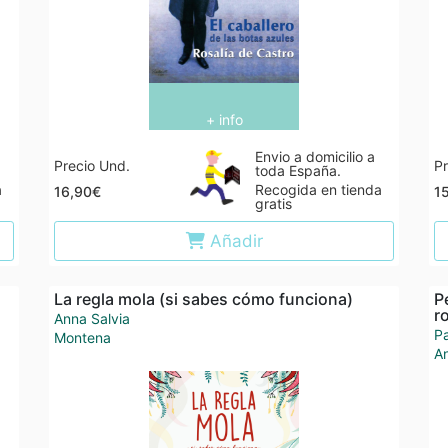
+ info
Envio a domicilio a
Precio Und.
Pr
toda España.
a
Recogida en tienda
16,90€
1
gratis
Añadir
La regla mola (si sabes cómo funciona)
P
r
Anna Salvia
Pa
Montena
A