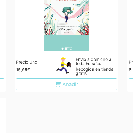
+ info
Envio a domicilio a
Precio Und.
Pr
toda España.
a
Recogida en tienda
15,95€
8
gratis
Añadir
o