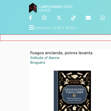
Leerysaber.com
Librería
Dimension
: 
20,00 x 16,00
 ×
Fuegos enciende, polvos levanta
Solitude of Alanna
Bruguera