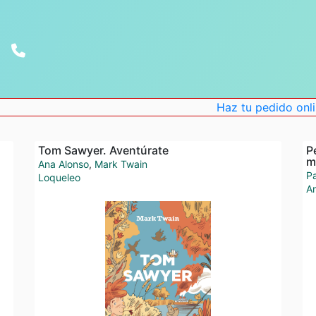
Haz tu pedido online . Desc
Tom Sawyer. Aventúrate
P
m
Ana Alonso
,
Mark Twain
Pa
Loqueleo
A