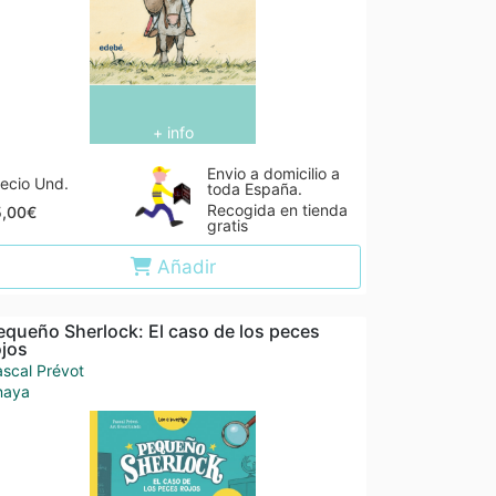
+ info
Envio a domicilio a
ecio Und.
toda España.
Recogida en tienda
5,00€
gratis
Añadir
equeño Sherlock: El caso de los peces
ojos
scal Prévot
naya