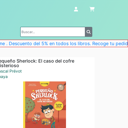
uento del 5% en todos los libros. Recoge tu pedido en la t
equeño Sherlock: El caso del cofre
isterioso
scal Prévot
naya