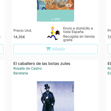
+ info
Envio a domicilio a
Precio Und.
Pr
toda España.
a
Recogida en tienda
14,35€
7
gratis
Añadir
El caballero de las botas zules
E
Rosalía de Castro
R
Barataria
E