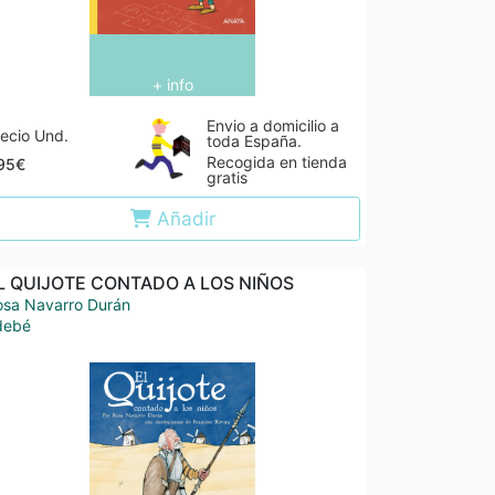
+ info
Envio a domicilio a
ecio Und.
toda España.
Recogida en tienda
,95€
gratis
Añadir
L QUIJOTE CONTADO A LOS NIÑOS
osa Navarro Durán
debé