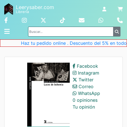
Leerysaber.com
Librería
Haz tu pedido online . Descuento del 5% en todos 
Facebook
Instagram
Twitter
Correo
WhatsApp
0 opiniones
Tu opinión