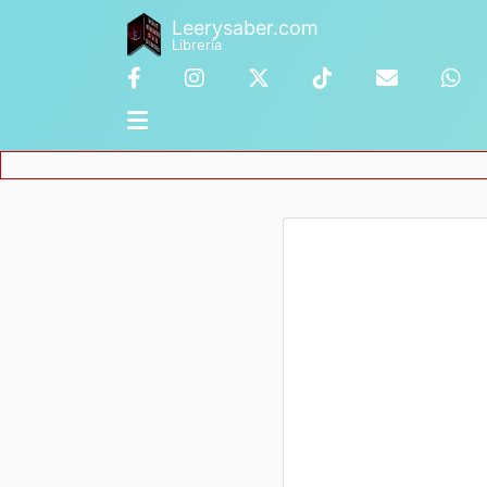
Leerysaber.com
Librería