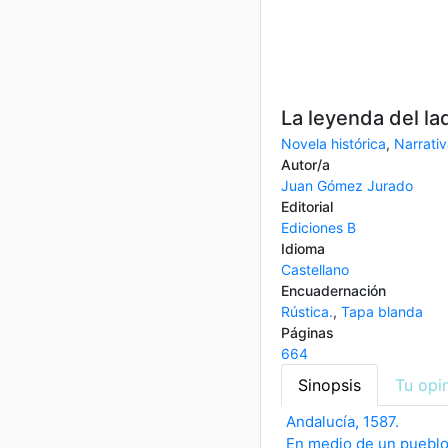
La leyenda del la
Novela histórica
,
Narrativ
Autor/a
Juan Gómez Jurado
Editorial
Ediciones B
Idioma
Castellano
Encuadernación
Rústica.
,
Tapa blanda
Páginas
664
Sinopsis
Tu opi
Andalucía, 1587.
En medio de un pueblo 