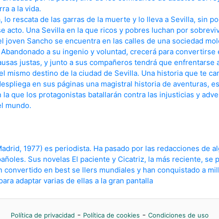
ra a la vida.
 lo rescata de las garras de la muerte y lo lleva a Sevilla, sin p
 acto. Una Sevilla en la que ricos y pobres luchan por sobreviv
l joven Sancho se encuentra en las calles de una sociedad mol
s. Abandonado a su ingenio y voluntad, crecerá para convertirse 
ausas justas, y junto a sus compañeros tendrá que enfrentarse 
l mismo destino de la ciudad de Sevilla. Una historia que te ca
despliega en sus páginas una magistral historia de aventuras, e
en la que los protagonistas batallarán contra las injusticias y adv
el mundo.
rid, 1977) es periodista. Ha pasado por las redacciones de a
añoles. Sus novelas El paciente y Cicatriz, la más reciente, se
n convertido en best se llers mundiales y han conquistado a mil
ra adaptar varias de ellas a la gran pantalla
-
-
Política de privacidad
Política de cookies
Condiciones de uso