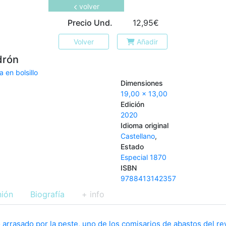
volver
Precio Und.
12,95€
Volver
Añadir
drón
a en bolsillo
Dimensiones
19,00 x 13,00
Edición
2020
Idioma original
Castellano
,
Estado
Especial 1870
ISBN
9788413142357
nión
Biografía
+ info
arrasado por la peste, uno de los comisarios de abastos del rey