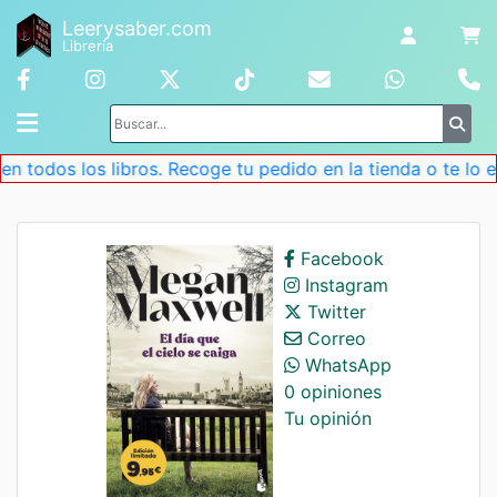
Leerysaber.com
Librería
n todos los libros. Recoge tu pedido en la tienda o te lo 
Facebook
Instagram
Twitter
Correo
WhatsApp
0 opiniones
Tu opinión