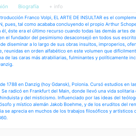
nión
Biografía
+ info
troducción Franco Volpi, EL ARTE DE INSULTAR es el compleme
pues, tal como acababa concluyendo el propio Arthur Schope
 él, éste era el último recurso cuando todas las demás artes d
ien el fundador del pesimismo desaconsejó en todos sus escritos
de diseminar a lo largo de sus obras insultos, improperios, ofe
e, reunidas en orden alfabético en este volumen que difícilment
 de las caras más atrabiliarias, fulminantes y políticamente inc
Danzig.
 de 1788 en Danzig (hoy Gdansk), Polonia. Cursó estudios en la
. Se radicó en Frankfurt del Main, donde llevó una vida solitaria
 hinduista y del misticismo. Influenciado por las ideas del teólog
eósofo y místico alemán Jakob Boehme, y de los eruditos del ren
cia se aprecia en muchos de los trabajos filosóficos y artísticos 
860.