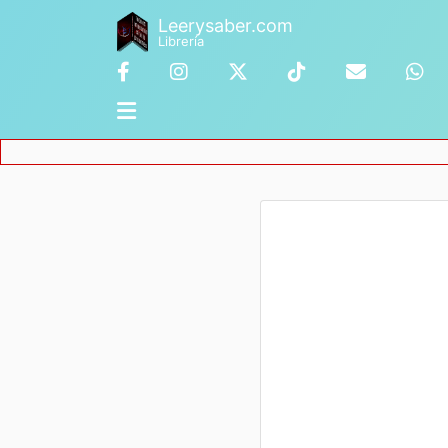
Leerysaber.com
Librería