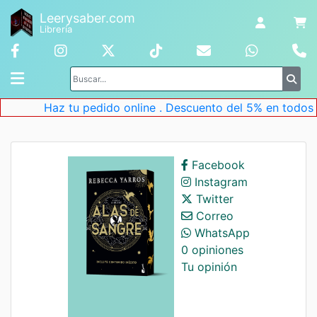
Leerysaber.com
Librería
Haz tu pedido online . Descuento del 5% en todos lo
Facebook
Instagram
Twitter
Correo
WhatsApp
0 opiniones
Tu opinión